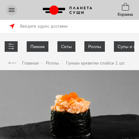
Корзина
Введите адрес доставки
Пикник
Сеты
Роллы
Супы и хл
Главная
·
Роллы
·
Гункан креветки спайси 1 шт.