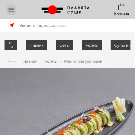
Корзина
Введите адрес доставки
Пикник
Сеты
Роллы
Супы и хл
Главная
·
Роллы
·
Манго магуро маки