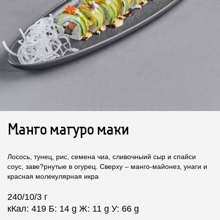
Манго магуро маки
Лосось, тунец, рис, семена чиа, сливочныий сыр и спайси
соус, заве?рнутые в огурец. Сверху – манго-майонез, унаги и
красная молекулярная икра
240/10/3 г
кКал: 419 Б: 14 g Ж: 11 g У: 66 g