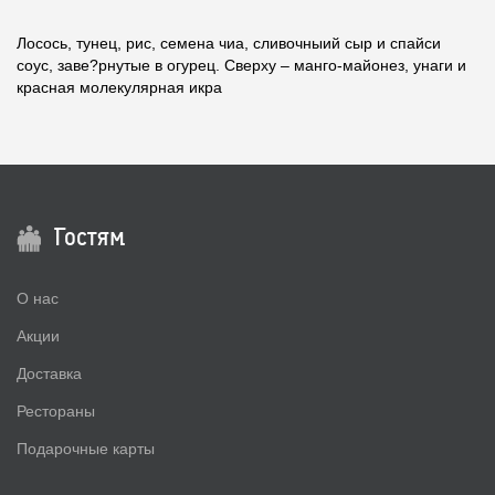
Лосось, тунец, рис, семена чиа, сливочныий сыр и спайси
соус, заве?рнутые в огурец. Сверху – манго-майонез, унаги и
красная молекулярная икра
Гостям
О нас
Акции
Доставка
Рестораны
Подарочные карты