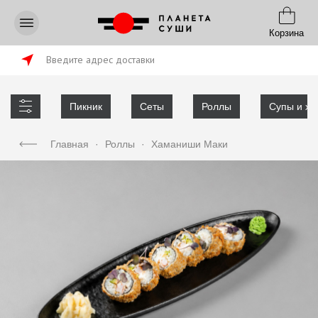
Корзина
Введите адрес доставки
Пикник
Сеты
Роллы
Супы и хл
Главная
·
Роллы
·
Хаманиши Маки