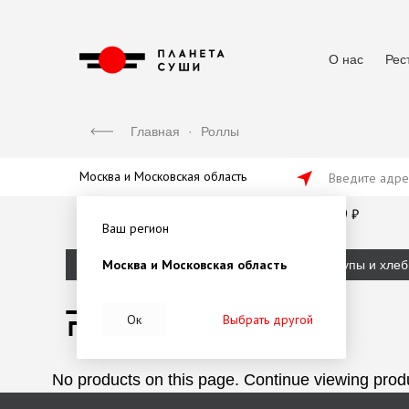
О нас
Рес
Главная
·
Роллы
Москва и Московская область
Введите адре
от 45 мин
от 1500 ₽
179 ₽
Ваш регион
Москва и Московская область
Пикник
Сеты
Роллы
Супы и хлеб
Роллы
Ок
Выбрать другой
No products on this page.
Continue viewing produ